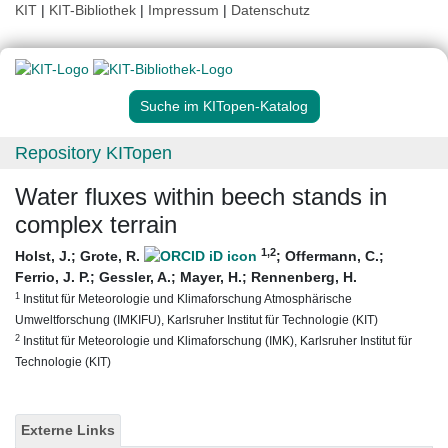
KIT
|
KIT-Bibliothek
|
Impressum
|
Datenschutz
Suche im KITopen-Katalog
Repository KITopen
Water fluxes within beech stands in
complex terrain
1
,2
Holst, J.
;
Grote, R.
;
Offermann, C.
;
Ferrio, J. P.
;
Gessler, A.
;
Mayer, H.
;
Rennenberg, H.
1
Institut für Meteorologie und Klimaforschung Atmosphärische
Umweltforschung (IMKIFU), Karlsruher Institut für Technologie (KIT)
2
Institut für Meteorologie und Klimaforschung (IMK), Karlsruher Institut für
Technologie (KIT)
Externe Links