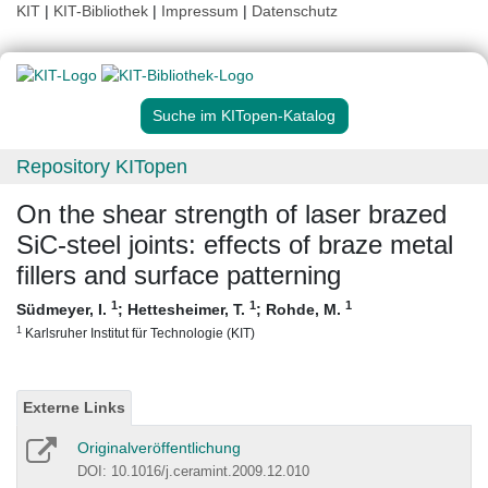
KIT
|
KIT-Bibliothek
|
Impressum
|
Datenschutz
Suche im KITopen-Katalog
Repository KITopen
On the shear strength of laser brazed
SiC-steel joints: effects of braze metal
fillers and surface patterning
1
1
1
Südmeyer, I.
;
Hettesheimer, T.
;
Rohde, M.
1
Karlsruher Institut für Technologie (KIT)
Externe Links
Originalveröffentlichung
DOI: 10.1016/j.ceramint.2009.12.010