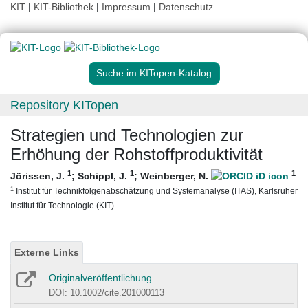
KIT
|
KIT-Bibliothek
|
Impressum
|
Datenschutz
Suche im KITopen-Katalog
Repository KITopen
Strategien und Technologien zur
Erhöhung der Rohstoffproduktivität
1
1
1
Jörissen, J.
;
Schippl, J.
;
Weinberger, N.
1
Institut für Technikfolgenabschätzung und Systemanalyse (ITAS), Karlsruher
Institut für Technologie (KIT)
Externe Links
Originalveröffentlichung
DOI: 10.1002/cite.201000113