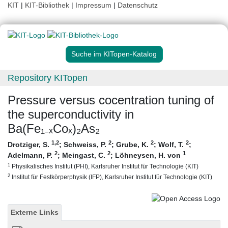
KIT
|
KIT-Bibliothek
|
Impressum
|
Datenschutz
Suche im KITopen-Katalog
Repository KITopen
Pressure versus cocentration tuning of
the superconductivity in
Ba(Fe₁₋ₓCoₓ)₂As₂
1
,2
2
2
2
Drotziger, S.
;
Schweiss, P.
;
Grube, K.
;
Wolf, T.
;
2
2
1
Adelmann, P.
;
Meingast, C.
;
Löhneysen, H. von
1
Physikalisches Institut (PHI), Karlsruher Institut für Technologie (KIT)
2
Institut für Festkörperphysik (IFP), Karlsruher Institut für Technologie (KIT)
Externe Links