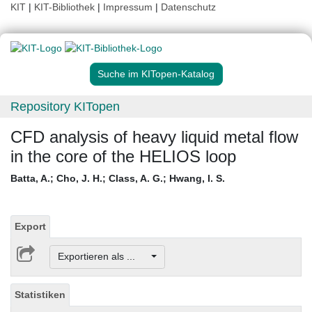
KIT
|
KIT-Bibliothek
|
Impressum
|
Datenschutz
Suche im KITopen-Katalog
Repository KITopen
CFD analysis of heavy liquid metal flow
in the core of the HELIOS loop
Batta, A.
;
Cho, J. H.
;
Class, A. G.
;
Hwang, I. S.
Export
Exportieren als ...
Statistiken