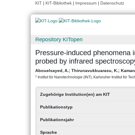
KIT
|
KIT-Bibliothek
|
Impressum
|
Datenschutz
Repository KITopen
Pressure-induced phenomena in
probed by infrared spectroscop
Abouelsayed, A.
;
Thirunavukkuarasu, K.
;
Kamara
1
Institut für Nanotechnologie (INT), Karlsruher Institut für Te
Zugehörige Institution(en) am KIT
Publikationstyp
Publikationsjahr
Sprache