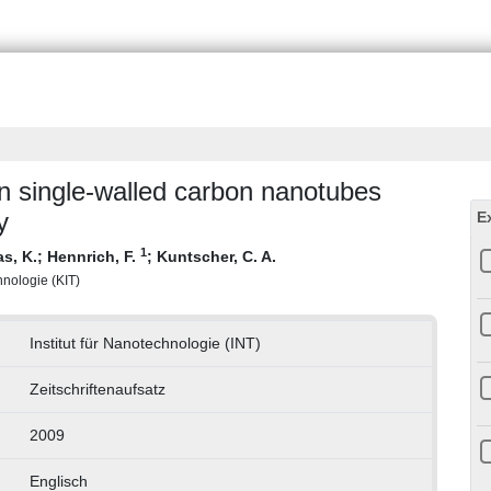
 single-walled carbon nanotubes
y
E
1
s, K.
;
Hennrich, F.
;
Kuntscher, C. A.
chnologie (KIT)
Institut für Nanotechnologie (INT)
Zeitschriftenaufsatz
2009
Englisch