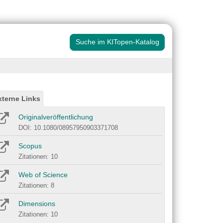
Suche im KITopen-Katalog
xterne Links
Originalveröffentlichung
DOI: 10.1080/08957950903371708
Scopus
Zitationen: 10
Web of Science
Zitationen: 8
Dimensions
Zitationen: 10