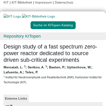
KIT
|
KIT-Bibliothek
|
Impressum
|
Datenschutz
Suche im KITopen-Katalog
Repository KITopen
Design study of a fast spectrum zero-
power reactor dedicated to source
driven sub-critical experiments
1
1
Mercatali, L.
;
Serikov, A.
;
Baeten, P.
;
Uyttenhove, W.
;
Lafuente, A.
;
Teles, P.
1
Institut für Neutronenphysik und Reaktortechnik (INR), Karlsruher Institut für
Technologie (KIT)
Externe Links