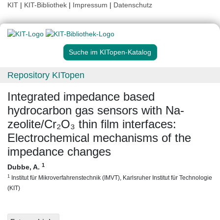
KIT
|
KIT-Bibliothek
|
Impressum
|
Datenschutz
Suche im KITopen-Katalog
Repository KITopen
Integrated impedance based
hydrocarbon gas sensors with Na-
zeolite/Cr₂O₃ thin film interfaces:
Electrochemical mechanisms of the
impedance changes
1
Dubbe, A.
1
Institut für Mikroverfahrenstechnik (IMVT), Karlsruher Institut für Technologie
(KIT)