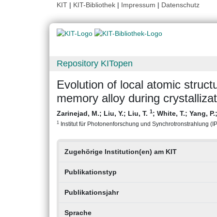
KIT
|
KIT-Bibliothek
|
Impressum
|
Datenschutz
Repository KITopen
Evolution of local atomic struc
memory alloy during crystallizat
1
Zarinejad, M.
;
Liu, Y.
;
Liu, T.
;
White, T.
;
Yang, P.
1
Institut für Photonenforschung und Synchrotronstrahlung (IPS
Zugehörige Institution(en) am KIT
Publikationstyp
Publikationsjahr
Sprache