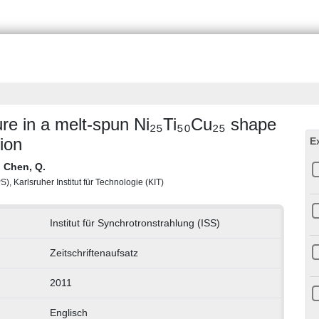
ture in a melt-spun Ni₂₅Ti₅₀Cu₂₅ shape
ion
E
;
Chen, Q.
), Karlsruher Institut für Technologie (KIT)
Institut für Synchrotronstrahlung (ISS)
Zeitschriftenaufsatz
2011
Englisch