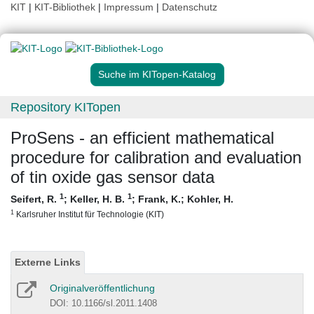
KIT
|
KIT-Bibliothek
|
Impressum
|
Datenschutz
Suche im KITopen-Katalog
Repository KITopen
ProSens - an efficient mathematical
procedure for calibration and evaluation
of tin oxide gas sensor data
1
1
Seifert, R.
;
Keller, H. B.
;
Frank, K.
;
Kohler, H.
1
Karlsruher Institut für Technologie (KIT)
Externe Links
Originalveröffentlichung
DOI: 10.1166/sl.2011.1408