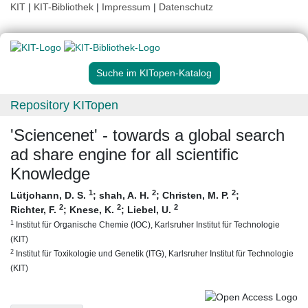
KIT
|
KIT-Bibliothek
|
Impressum
|
Datenschutz
Suche im KITopen-Katalog
Repository KITopen
'Sciencenet' - towards a global search
ad share engine for all scientific
Knowledge
1
2
2
Lütjohann, D. S.
;
shah, A. H.
;
Christen, M. P.
;
2
2
2
Richter, F.
;
Knese, K.
;
Liebel, U.
1
Institut für Organische Chemie (IOC), Karlsruher Institut für Technologie
(KIT)
2
Institut für Toxikologie und Genetik (ITG), Karlsruher Institut für Technologie
(KIT)