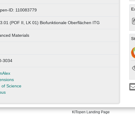
E
open-ID: 110083779
3.01 (POF II, LK 01) Biofunktionale Oberflächen ITG
nced Materials
S
0-3034
nAlex
ensions
of Science
pus
KITopen Landing Page