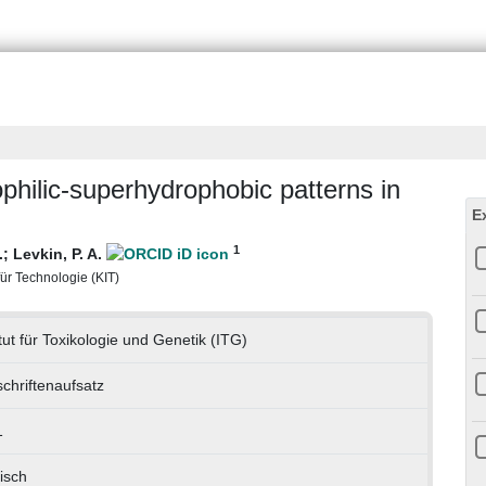
philic-superhydrophobic patterns in
E
1
.
;
Levkin, P. A.
 für Technologie (KIT)
itut für Toxikologie und Genetik (ITG)
schriftenaufsatz
1
isch