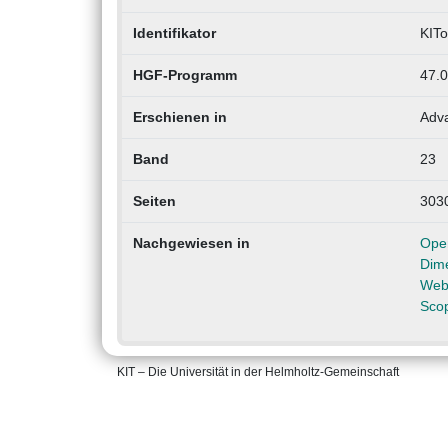
Identifikator
KIT
HGF-Programm
47.0
Erschienen in
Adva
Band
23
Seiten
303
Nachgewiesen in
Ope
Dim
Web 
Sco
KIT – Die Universität in der Helmholtz-Gemeinschaft