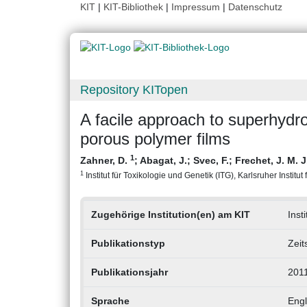
KIT
|
KIT-Bibliothek
|
Impressum
|
Datenschutz
Repository KITopen
A facile approach to superhydro
porous polymer films
1
Zahner, D.
;
Abagat, J.
;
Svec, F.
;
Frechet, J. M. J
1
Institut für Toxikologie und Genetik (ITG), Karlsruher Institut
Zugehörige Institution(en) am KIT
Inst
Publikationstyp
Zeit
Publikationsjahr
201
Sprache
Engl