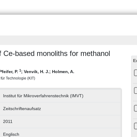
f Ce-based monoliths for methanol
E
1
Pfeifer, P.
;
Venvik, H. J.
;
Holmen, A.
t für Technologie (KIT)
Institut für Mikroverfahrenstechnik (IMVT)
Zeitschriftenaufsatz
2011
Englisch