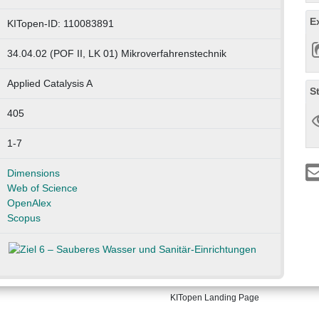
E
KITopen-ID: 110083891
34.04.02 (POF II, LK 01) Mikroverfahrenstechnik
Applied Catalysis A
S
405
1-7
Dimensions
Web of Science
OpenAlex
Scopus
KITopen Landing Page