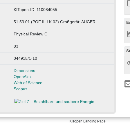
KITopen-ID: 110084055
51.53.01 (POF II, LK 02) Großgerät: AUGER
E
Physical Review C
83
S
044915/1-10
Dimensions
OpenAlex
Web of Science
Scopus
KITopen Landing Page