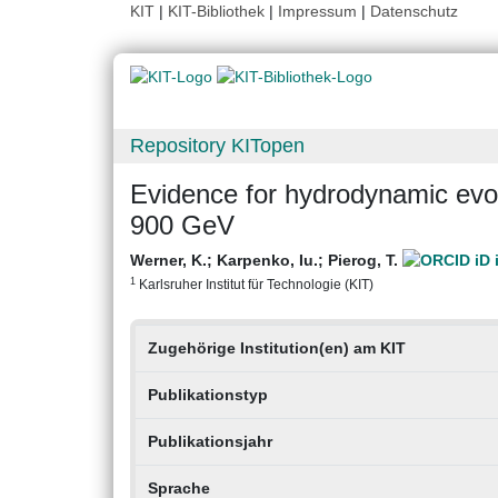
KIT
|
KIT-Bibliothek
|
Impressum
|
Datenschutz
Repository KITopen
Evidence for hydrodynamic evolu
900 GeV
Werner, K.
;
Karpenko, Iu.
;
Pierog, T.
1
Karlsruher Institut für Technologie (KIT)
Zugehörige Institution(en) am KIT
Publikationstyp
Publikationsjahr
Sprache