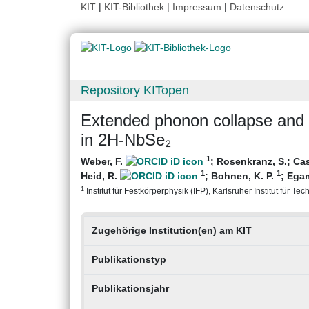
KIT
|
KIT-Bibliothek
|
Impressum
|
Datenschutz
Repository KITopen
Extended phonon collapse and t
in 2H-NbSe₂
1
Weber, F.
;
Rosenkranz, S.
;
Cas
1
1
Heid, R.
;
Bohnen, K. P.
;
Egam
1
Institut für Festkörperphysik (IFP), Karlsruher Institut für Tec
Zugehörige Institution(en) am KIT
Publikationstyp
Publikationsjahr