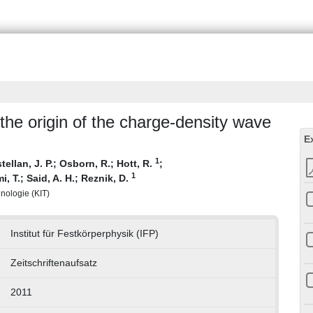
he origin of the charge-density wave
E
1
tellan, J. P.
;
Osborn, R.
;
Hott, R.
;
1
i, T.
;
Said, A. H.
;
Reznik, D.
hnologie (KIT)
Institut für Festkörperphysik (IFP)
Zeitschriftenaufsatz
2011