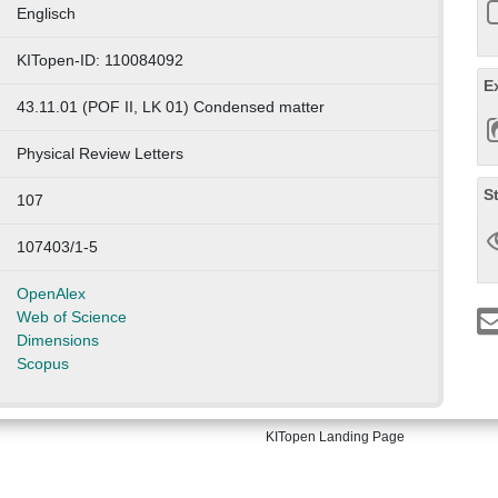
Englisch
KITopen-ID: 110084092
E
43.11.01 (POF II, LK 01) Condensed matter
Physical Review Letters
S
107
107403/1-5
OpenAlex
Web of Science
Dimensions
Scopus
KITopen Landing Page