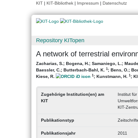
KIT
|
KIT-Bibliothek
|
Impressum
|
Datenschutz
Repository KITopen
A network of terrestrial enviro
Zacharias, S.
;
Bogena, H.
;
Samaniego, L.
;
Maude
1
Baessler, C.
;
Butterbach-Bahl, K.
;
Bens, O.
;
Bor
1
1
Kiese, R.
;
Kunstmann, H.
;
Kl
Zugehörige Institution(en) am
Institut f
KIT
Umweltfor
KIT-Zentr
Publikationstyp
Zeitschrif
Publikationsjahr
2011