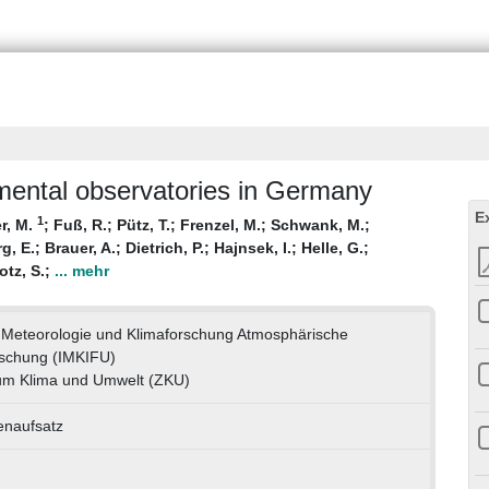
nmental observatories in Germany
E
1
r, M.
;
Fuß, R.
;
Pütz, T.
;
Frenzel, M.
;
Schwank, M.
;
g, E.
;
Brauer, A.
;
Dietrich, P.
;
Hajnsek, I.
;
Helle, G.
;
otz, S.
;
... mehr
ür Meteorologie und Klimaforschung Atmosphärische
schung (IMKIFU)
um Klima und Umwelt (ZKU)
tenaufsatz