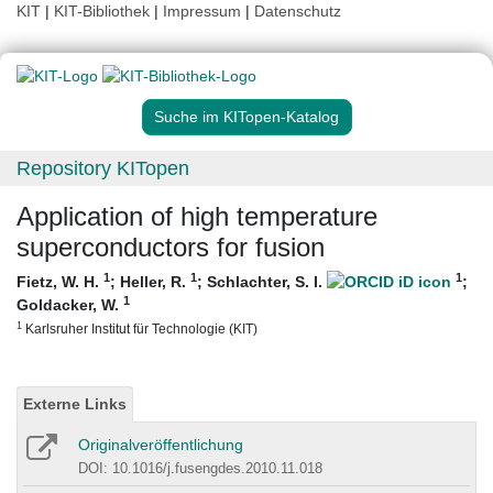
KIT
|
KIT-Bibliothek
|
Impressum
|
Datenschutz
Suche im KITopen-Katalog
Repository KITopen
Application of high temperature
superconductors for fusion
1
1
1
Fietz, W. H.
;
Heller, R.
;
Schlachter, S. I.
;
1
Goldacker, W.
1
Karlsruher Institut für Technologie (KIT)
Externe Links
Originalveröffentlichung
DOI: 10.1016/j.fusengdes.2010.11.018