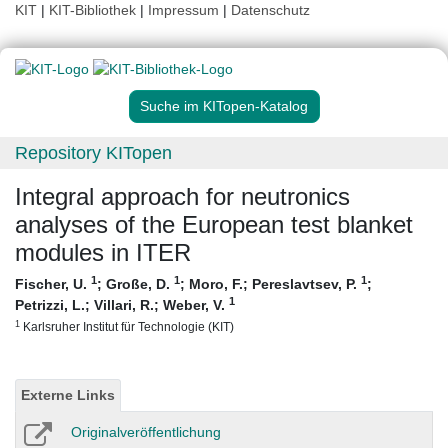
KIT
|
KIT-Bibliothek
|
Impressum
|
Datenschutz
Suche im KITopen-Katalog
Repository KITopen
Integral approach for neutronics
analyses of the European test blanket
modules in ITER
1
1
1
Fischer, U.
;
Große, D.
;
Moro, F.
;
Pereslavtsev, P.
;
1
Petrizzi, L.
;
Villari, R.
;
Weber, V.
1
Karlsruher Institut für Technologie (KIT)
Externe Links
Originalveröffentlichung