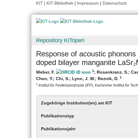
KIT
|
KIT-Bibliothek
|
Impressum
|
Datenschutz
Repository KITopen
Response of acoustic phonons t
doped bilayer manganite LaSr
1
Weber, F.
;
Rosenkranz, S.
;
Cas
1
Chen, Y.
;
Chi, S.
;
Lynn, J. W.
;
Reznik, D.
1
Institut für Festkörperphysik (IFP), Karlsruher Institut für Tec
Zugehörige Institution(en) am KIT
Publikationstyp
Publikationsjahr