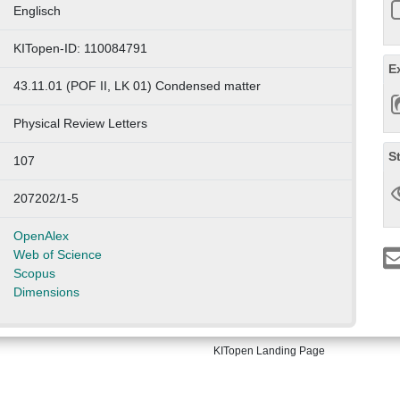
Englisch
KITopen-ID: 110084791
E
43.11.01 (POF II, LK 01) Condensed matter
Physical Review Letters
S
107
207202/1-5
OpenAlex
Web of Science
Scopus
Dimensions
KITopen Landing Page