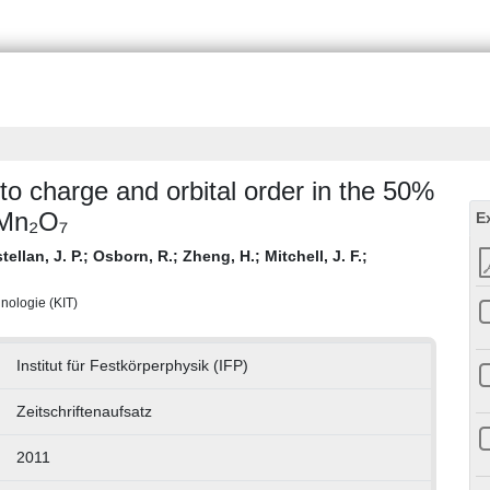
o charge and orbital order in the 50%
₂Mn₂O₇
E
tellan, J. P.
;
Osborn, R.
;
Zheng, H.
;
Mitchell, J. F.
;
hnologie (KIT)
Institut für Festkörperphysik (IFP)
Zeitschriftenaufsatz
2011