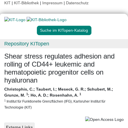
KIT
|
KIT-Bibliothek
|
Impressum
|
Datenschutz
Suche im KITopen-Katalog
Repository KITopen
Shear stress regulates adhesion and
rolling of CD44+ leukemic and
hematopoietic progenitor cells on
hyaluronan
Christophis, C.
;
Taubert, I.
;
Meseck, G. R.
;
Schubert, M.
;
1
1
Grunze, M.
;
Ho, A. D.
;
Rosenhahn, A.
1
Institut für Funktionelle Grenzflächen (IFG), Karlsruher Institut für
Technologie (KIT)
Externe Links