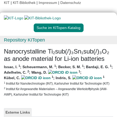
KIT
|
KIT-Bibliothek
|
Impressum
|
Datenschutz
Suche im KITopen-Katalog
Repository KITopen
Nanocrystalline Ti₂sub(/)₃Sn₁sub(/)₃O₂
as anode material for Li-ion batteries
1
1
1
1
Issac, I.
;
Scheuermann, M.
;
Becker, S. M.
;
Bardaji, E. G.
;
2
1
Adelhelm, C.
;
Wang, D.
;
1
1
Kübel, C.
;
Indris, S.
1
Institut für Nanotechnologie (INT), Karlsruher Institut für Technologie (KIT)
2
Institut für Angewandte Materialien – Angewandte Werkstoffphysik (IAM-
AWP), Karlsruher Institut für Technologie (KIT)
Externe Links