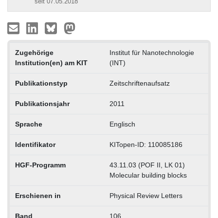
seit 07.05.2018
Zugehörige
Institut für Nanotechnologie
Institution(en) am KIT
(INT)
Publikationstyp
Zeitschriftenaufsatz
Publikationsjahr
2011
Sprache
Englisch
Identifikator
KITopen-ID: 110085186
HGF-Programm
43.11.03 (POF II, LK 01)
Molecular building blocks
Erschienen in
Physical Review Letters
Band
106