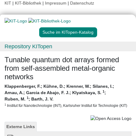
KIT
|
KIT-Bibliothek
|
Impressum
|
Datenschutz
Suche im KITopen-Katalog
Repository KITopen
Tunable quantum dot arrays formed
from self-assembled metal-organic
networks
Klappenberger, F.
;
Kühne, D.
;
Krenner, W.
;
Silanes, I.
;
1
Arnau, A.
;
Garcia de Abajo, F. J.
;
Klyatskaya, S.
;
1
Ruben, M.
;
Barth, J. V.
1
Institut für Nanotechnologie (INT), Karlsruher Institut für Technologie (KIT)
Externe Links