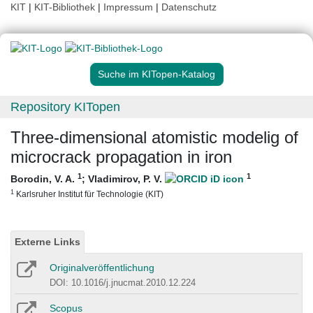
KIT
|
KIT-Bibliothek
|
Impressum
|
Datenschutz
Suche im KITopen-Katalog
Repository KITopen
Three-dimensional atomistic modelig of
microcrack propagation in iron
1
1
Borodin, V. A.
;
Vladimirov, P. V.
1
Karlsruher Institut für Technologie (KIT)
Externe Links
Originalveröffentlichung
DOI: 10.1016/j.jnucmat.2010.12.224
Scopus