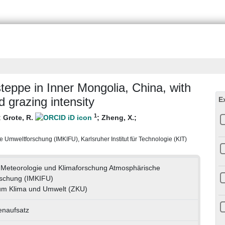
eppe in Inner Mongolia, China, with
d grazing intensity
E
1
;
Grote, R.
;
Zheng, X.
;
 Umweltforschung (IMKIFU), Karlsruher Institut für Technologie (KIT)
ür Meteorologie und Klimaforschung Atmosphärische
schung (IMKIFU)
um Klima und Umwelt (ZKU)
tenaufsatz