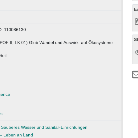
E
D: 110086130
S
(POF II, LK 01) Glob.Wandel und Auswirk. auf Ökosysteme
Soil
ience
ns