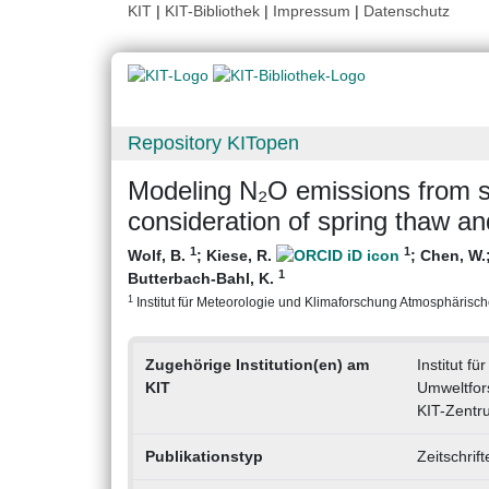
KIT
|
KIT-Bibliothek
|
Impressum
|
Datenschutz
Repository KITopen
Modeling N₂O emissions from st
consideration of spring thaw an
1
1
Wolf, B.
;
Kiese, R.
;
Chen, W.
1
Butterbach-Bahl, K.
1
Institut für Meteorologie und Klimaforschung Atmosphärische
Zugehörige Institution(en) am
Institut f
KIT
Umweltfor
KIT-Zentr
Publikationstyp
Zeitschrif