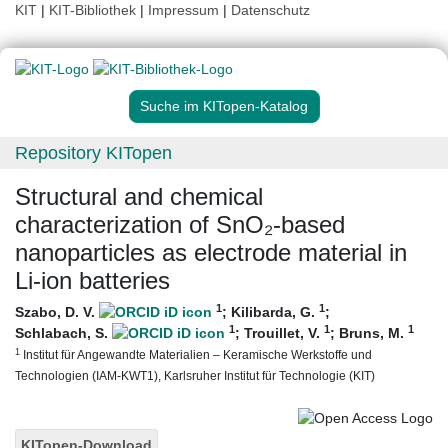
KIT
|
KIT-Bibliothek
|
Impressum
|
Datenschutz
Suche im KITopen-Katalog
Repository KITopen
Structural and chemical
characterization of SnO₂-based
nanoparticles as electrode material in
Li-ion batteries
1
1
Szabo, D. V.
;
Kilibarda, G.
;
1
1
1
Schlabach, S.
;
Trouillet, V.
;
Bruns, M.
1
Institut für Angewandte Materialien – Keramische Werkstoffe und
Technologien (IAM-KWT1), Karlsruher Institut für Technologie (KIT)
KITopen-Download