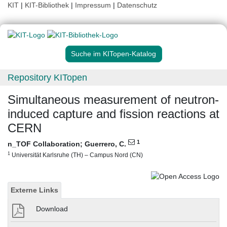
KIT
|
KIT-Bibliothek
|
Impressum
|
Datenschutz
Suche im KITopen-Katalog
Repository KITopen
Simultaneous measurement of neutron-
induced capture and fission reactions at
CERN
1
n_TOF Collaboration
;
Guerrero, C.
1
Universität Karlsruhe (TH) – Campus Nord (CN)
Externe Links
Download