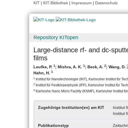
KIT
|
KIT-Bibliothek
|
Impressum
|
Datenschutz
Repository KITopen
Large-distance rf- and dc-sputte
films
1
1
2
Leufke, P.
;
Mishra, A. K.
;
Beck, A.
;
Wang, D.
1
Hahn, H.
1
Institut für Nanotechnologie (INT), Karlsruher Institut für Te
2
Institut für Festkörperphysik (IFP), Karlsruher Institut für Tec
3
Karlsruhe Nano Micro Facility (KNMF), Karlsruher Institut fü
Zugehörige Institution(en) am KIT
Institut
Institut
Publikationstyp
Zeitschr