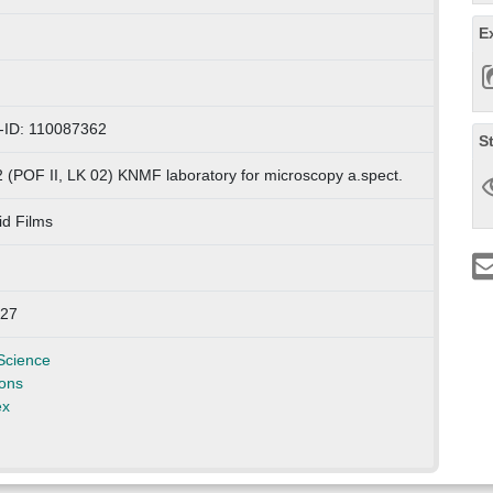
E
-ID: 110087362
S
 (POF II, LK 02) KNMF laboratory for microscopy a.spect.
id Films
527
Science
ons
ex