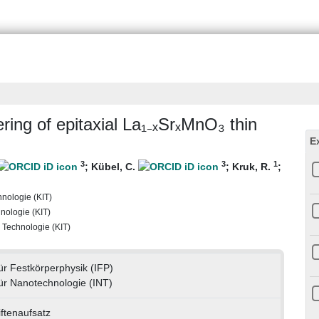
ring of epitaxial La₁₋ₓSrₓMnO₃ thin
E
3
3
1
;
Kübel, C.
;
Kruk, R.
;
chnologie (KIT)
hnologie (KIT)
r Technologie (KIT)
 für Festkörperphysik (IFP)
 für Nanotechnologie (INT)
iftenaufsatz