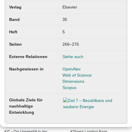
Verlag
Elsevier
Band
35
Heft
5
Seiten
266–276
Externe Relationen
Siehe auch
Nachgewiesen in
OpenAlex
Web of Science
Dimensions
Scopus
Globale Ziele für
nachhaltige
Entwicklung
KIT – Die Universität in der
KITopen Landing Page