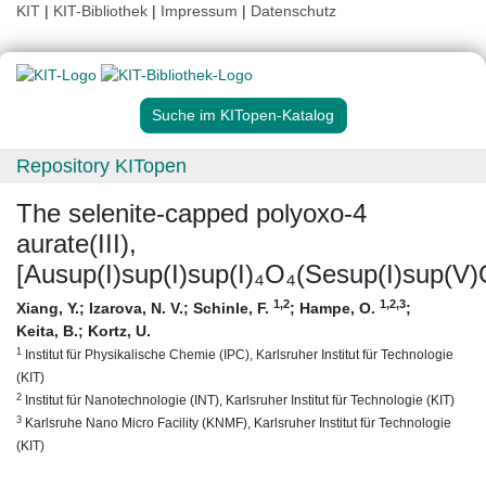
KIT
|
KIT-Bibliothek
|
Impressum
|
Datenschutz
Suche im KITopen-Katalog
Repository KITopen
The selenite-capped polyoxo-4
aurate(III),
[Ausup(I)sup(I)sup(I)₄O₄(Sesup(I)sup(V)
1
,2
1
,2
,3
Xiang, Y.
;
Izarova, N. V.
;
Schinle, F.
;
Hampe, O.
;
Keita, B.
;
Kortz, U.
1
Institut für Physikalische Chemie (IPC), Karlsruher Institut für Technologie
(KIT)
2
Institut für Nanotechnologie (INT), Karlsruher Institut für Technologie (KIT)
3
Karlsruhe Nano Micro Facility (KNMF), Karlsruher Institut für Technologie
(KIT)