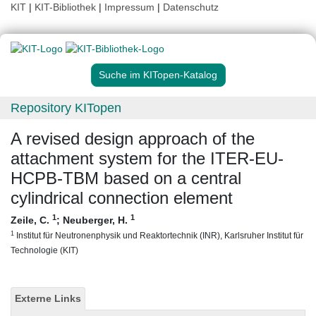
KIT
|
KIT-Bibliothek
|
Impressum
|
Datenschutz
Suche im KITopen-Katalog
Repository KITopen
A revised design approach of the
attachment system for the ITER-EU-
HCPB-TBM based on a central
cylindrical connection element
1
1
Zeile, C.
;
Neuberger, H.
1
Institut für Neutronenphysik und Reaktortechnik (INR), Karlsruher Institut für
Technologie (KIT)
Externe Links