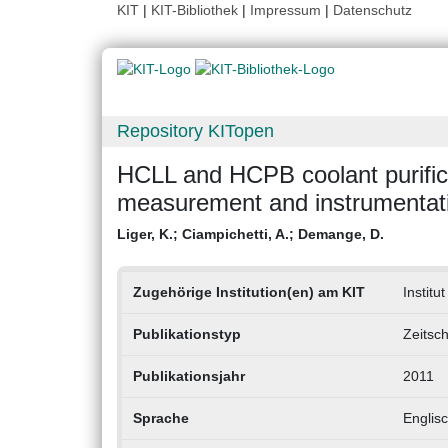
KIT
|
KIT-Bibliothek
|
Impressum
|
Datenschutz
Repository KITopen
HCLL and HCPB coolant purific
measurement and instrumentat
Liger, K.
;
Ciampichetti, A.
;
Demange, D.
Zugehörige Institution(en) am KIT
Institu
Publikationstyp
Zeitsch
Publikationsjahr
2011
Sprache
Englis