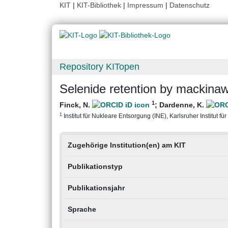
KIT
|
KIT-Bibliothek
|
Impressum
|
Datenschutz
Repository KITopen
Selenide retention by mackinaw
1
Finck, N.
;
Dardenne, K.
1
Institut für Nukleare Entsorgung (INE), Karlsruher Institut fü
Zugehörige Institution(en) am KIT
Publikationstyp
Publikationsjahr
Sprache