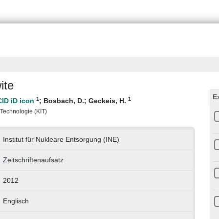
ite
E
1
1
;
Bosbach, D.
;
Geckeis, H.
r Technologie (KIT)
Institut für Nukleare Entsorgung (INE)
Zeitschriftenaufsatz
2012
Englisch