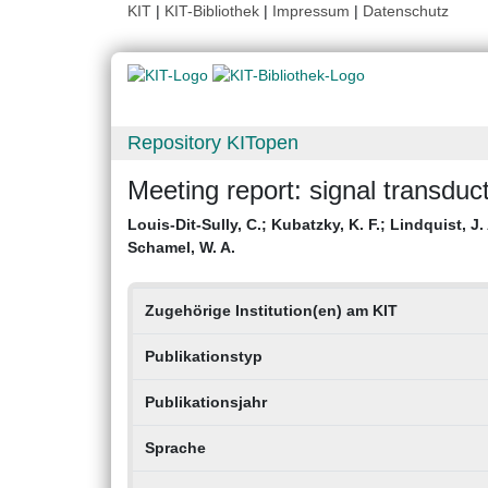
KIT
|
KIT-Bibliothek
|
Impressum
|
Datenschutz
Repository KITopen
Meeting report: signal transdu
Louis-Dit-Sully, C.
;
Kubatzky, K. F.
;
Lindquist, J.
Schamel, W. A.
Zugehörige Institution(en) am KIT
Publikationstyp
Publikationsjahr
Sprache