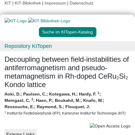
KIT
|
KIT-Bibliothek
|
Impressum
|
Datenschutz
Suche im KITopen-Katalog
Repository KITopen
Decoupling between field-instabilities of
antiferromagnetism and pseudo-
metamagnetism in Rh-doped CeRu₂Si₂
Kondo lattice
1
Aoki, D.
;
Paulsen, C.
;
Kotegawa, H.
;
Hardy, F.
;
1
Meingast, C.
;
Haen, P.
;
Boukahil, M.
;
Knafo, W.
;
Ressouche, E.
;
Raymond, S.
;
Flouquet, J.
1
Institut für Festkörperphysik (IFP), Karlsruher Institut für Technologie (KIT)
Externe Links