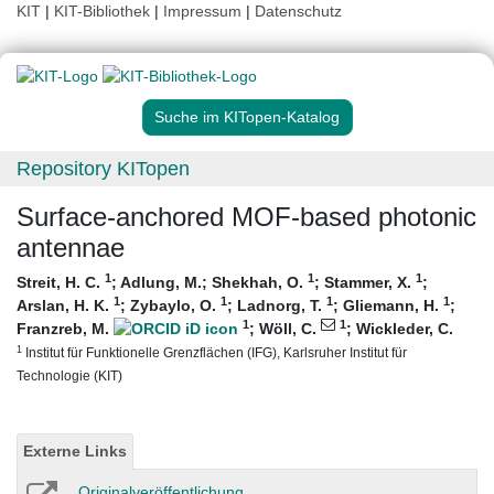
KIT
|
KIT-Bibliothek
|
Impressum
|
Datenschutz
Suche im KITopen-Katalog
Repository KITopen
Surface-anchored MOF-based photonic
antennae
1
1
1
Streit, H. C.
;
Adlung, M.
;
Shekhah, O.
;
Stammer, X.
;
1
1
1
1
Arslan, H. K.
;
Zybaylo, O.
;
Ladnorg, T.
;
Gliemann, H.
;
1
1
Franzreb, M.
;
Wöll, C.
;
Wickleder, C.
1
Institut für Funktionelle Grenzflächen (IFG), Karlsruher Institut für
Technologie (KIT)
Externe Links
Originalveröffentlichung