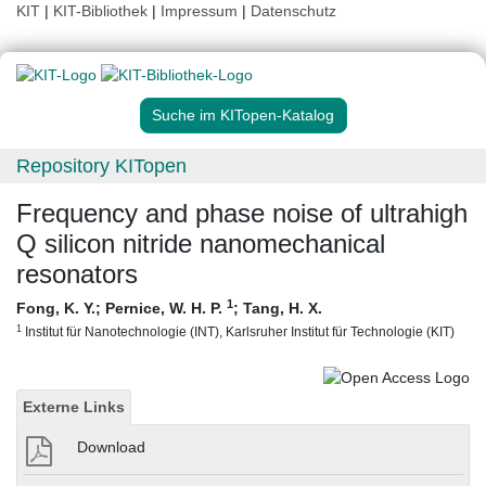
KIT
|
KIT-Bibliothek
|
Impressum
|
Datenschutz
Suche im KITopen-Katalog
Repository KITopen
Frequency and phase noise of ultrahigh
Q silicon nitride nanomechanical
resonators
1
Fong, K. Y.
;
Pernice, W. H. P.
;
Tang, H. X.
1
Institut für Nanotechnologie (INT), Karlsruher Institut für Technologie (KIT)
Externe Links
Download