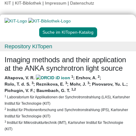
KIT
|
KIT-Bibliothek
|
Impressum
|
Datenschutz
Suche im KITopen-Katalog
Repository KITopen
Imaging methods and their application
at the ANKA synchrotron light source
1
2
Altapova, V. R.
;
Ershov, A.
;
3
3
3
Rolo, T. d. S.
;
Reznikova, E.
;
Mohr, J.
;
Pivovarov, Yu. L.
;
1
,2
Pichugin, V. F.
;
Baumbach, G. T.
1
Laboratorium für Applikationen der Synchrotronstrahlung (LAS), Karlsruher
Institut für Technologie (KIT)
2
Institut für Photonenforschung und Synchrotronstrahlung (IPS), Karlsruher
Institut für Technologie (KIT)
3
Institut für Mikrostrukturtechnik (IMT), Karlsruher Institut für Technologie
(KIT)