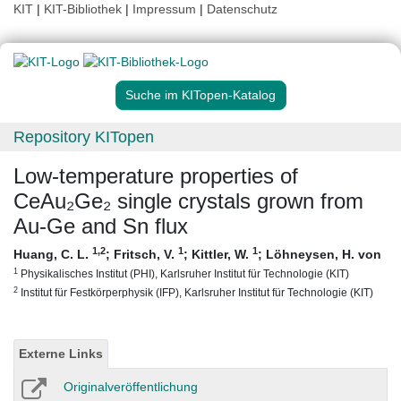
KIT
|
KIT-Bibliothek
|
Impressum
|
Datenschutz
Suche im KITopen-Katalog
Repository KITopen
Low-temperature properties of
CeAu₂Ge₂ single crystals grown from
Au-Ge and Sn flux
1
,2
1
1
Huang, C. L.
;
Fritsch, V.
;
Kittler, W.
;
Löhneysen, H. von
1
Physikalisches Institut (PHI), Karlsruher Institut für Technologie (KIT)
2
Institut für Festkörperphysik (IFP), Karlsruher Institut für Technologie (KIT)
Externe Links
Originalveröffentlichung