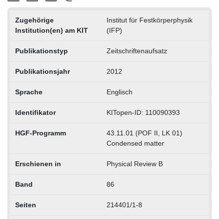
Zugehörige
Institut für Festkörperphysik
Institution(en) am KIT
(IFP)
Publikationstyp
Zeitschriftenaufsatz
Publikationsjahr
2012
Sprache
Englisch
Identifikator
KITopen-ID: 110090393
HGF-Programm
43.11.01 (POF II, LK 01)
Condensed matter
Erschienen in
Physical Review B
Band
86
Seiten
214401/1-8