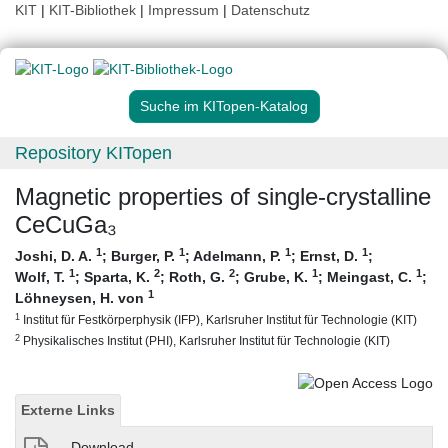
KIT
|
KIT-Bibliothek
|
Impressum
|
Datenschutz
Suche im KITopen-Katalog
Repository KITopen
Magnetic properties of single-crystalline
CeCuGa₃
1
1
1
1
Joshi, D. A.
;
Burger, P.
;
Adelmann, P.
;
Ernst, D.
;
1
2
2
1
1
Wolf, T.
;
Sparta, K.
;
Roth, G.
;
Grube, K.
;
Meingast, C.
;
1
Löhneysen, H. von
1
Institut für Festkörperphysik (IFP), Karlsruher Institut für Technologie (KIT)
2
Physikalisches Institut (PHI), Karlsruher Institut für Technologie (KIT)
Externe Links
Download