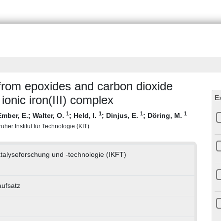
 from epoxides and carbon dioxide
ionic iron(III) complex
E
1
1
1
1
Ember, E.
;
Walter, O.
;
Held, I.
;
Dinjus, E.
;
Döring, M.
uher Institut für Technologie (KIT)
Katalyseforschung und -technologie (IKFT)
aufsatz