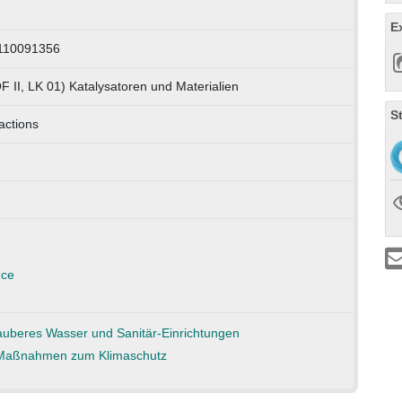
E
 110091356
F II, LK 01) Katalysatoren und Materialien
S
actions
nce