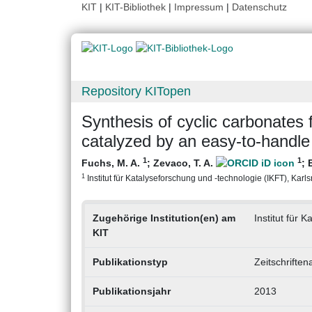
KIT
|
KIT-Bibliothek
|
Impressum
|
Datenschutz
Repository KITopen
Synthesis of cyclic carbonates
catalyzed by an easy-to-handle 
1
1
Fuchs, M. A.
;
Zevaco, T. A.
;
1
Institut für Katalyseforschung und -technologie (IKFT), Karlsr
Zugehörige Institution(en) am
Institut für 
KIT
Publikationstyp
Zeitschriften
Publikationsjahr
2013