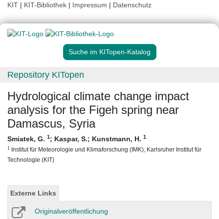
KIT
|
KIT-Bibliothek
|
Impressum
|
Datenschutz
Suche im KITopen-Katalog
Repository KITopen
Hydrological climate change impact
analysis for the Figeh spring near
Damascus, Syria
1
1
Smiatek, G.
;
Kaspar, S.
;
Kunstmann, H.
1
Institut für Meteorologie und Klimaforschung (IMK), Karlsruher Institut für
Technologie (KIT)
Externe Links
Originalveröffentlichung