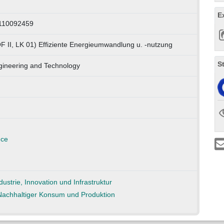
E
 110092459
F II, LK 01) Effiziente Energieumwandlung u. -nutzung
S
ineering and Technology
nce