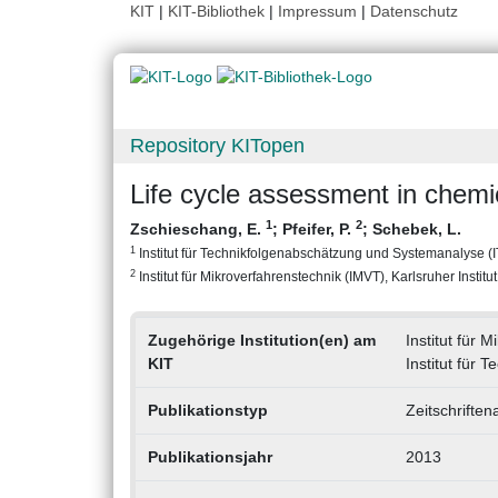
KIT
|
KIT-Bibliothek
|
Impressum
|
Datenschutz
Repository KITopen
Life cycle assessment in chemi
1
2
Zschieschang, E.
;
Pfeifer, P.
;
Schebek, L.
1
Institut für Technikfolgenabschätzung und Systemanalyse (ITA
2
Institut für Mikroverfahrenstechnik (IMVT), Karlsruher Institu
Zugehörige Institution(en) am
Institut für 
KIT
Institut für
Publikationstyp
Zeitschriften
Publikationsjahr
2013