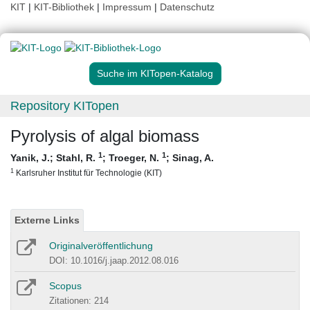
KIT
|
KIT-Bibliothek
|
Impressum
|
Datenschutz
Suche im KITopen-Katalog
Repository KITopen
Pyrolysis of algal biomass
1
1
Yanik, J.
;
Stahl, R.
;
Troeger, N.
;
Sinag, A.
1
Karlsruher Institut für Technologie (KIT)
Externe Links
Originalveröffentlichung
DOI: 10.1016/j.jaap.2012.08.016
Scopus
Zitationen: 214