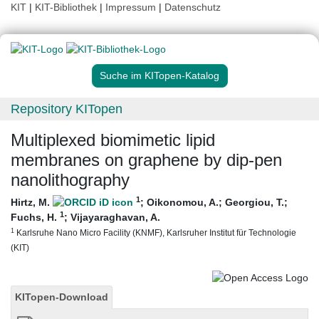
KIT
|
KIT-Bibliothek
|
Impressum
|
Datenschutz
Suche im KITopen-Katalog
Repository KITopen
Multiplexed biomimetic lipid
membranes on graphene by dip-pen
nanolithography
1
Hirtz, M.
;
Oikonomou, A.
;
Georgiou, T.
;
1
Fuchs, H.
;
Vijayaraghavan, A.
1
Karlsruhe Nano Micro Facility (KNMF), Karlsruher Institut für Technologie
(KIT)
KITopen-Download