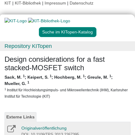
KIT
|
KIT-Bibliothek
|
Impressum
|
Datenschutz
Suche im KITopen-Katalog
Repository KITopen
Design considerations for a fast
stacked-MOSFET switch
1
1
1
1
Sack, M.
;
Keipert, S.
;
Hochberg, M.
;
Greule, M.
;
1
Mueller, G.
1
Institut für Hochleistungsimpuls- und Mikrowellentechnik (IHM), Karlsruher
Institut für Technologie (KIT)
Externe Links
Originalveröffentlichung
DOI: 10.1109/TPS.2013.2267395