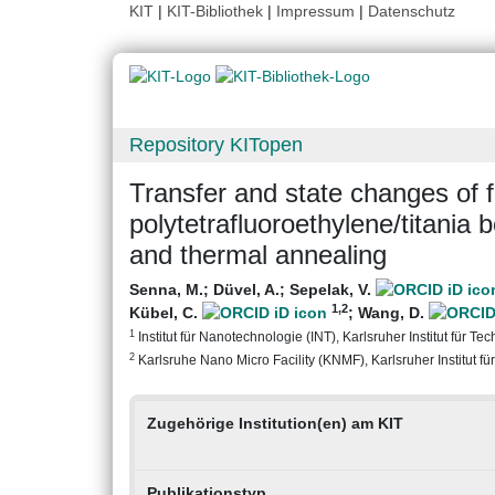
KIT
|
KIT-Bibliothek
|
Impressum
|
Datenschutz
Repository KITopen
Transfer and state changes of f
polytetrafluoroethylene/titania
and thermal annealing
Senna, M.
;
Düvel, A.
;
Sepelak, V.
1
,2
Kübel, C.
;
Wang, D.
1
Institut für Nanotechnologie (INT), Karlsruher Institut für Te
2
Karlsruhe Nano Micro Facility (KNMF), Karlsruher Institut fü
Zugehörige Institution(en) am KIT
Publikationstyp