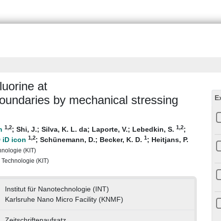
luorine at
 boundaries by mechanical stressing
E
1
,2
1
,2
;
Shi, J.
;
Silva, K. L. da
;
Laporte, V.
;
Lebedkin, S.
;
1
,2
1
;
Schünemann, D.
;
Becker, K. D.
;
Heitjans, P.
chnologie (KIT)
r Technologie (KIT)
Institut für Nanotechnologie (INT)
Karlsruhe Nano Micro Facility (KNMF)
Zeitschriftenaufsatz