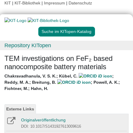
KIT
|
KIT-Bibliothek
|
Impressum
|
Datenschutz
Suche im KITopen-Katalog
Repository KITopen
TEM investigations on FeF₂ based
nanocomposite battery materials
Chakravadhanula, V. S. K.
;
Kübel, C.
;
Reddy, M. A.
;
Breitung, B.
;
Powell, A. K.
;
Fichtner, M.
;
Hahn, H.
Externe Links
Originalveröffentlichung
DOI: 10.1017/S1431927613009616