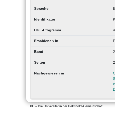
Sprache
E
Identifikator
K
HGF-Programm
4
Erschienen in
P
Band
2
Seiten
2
Nachgewiesen in
O
S
W
D
KIT – Die Universität in der Helmholtz-Gemeinschaft