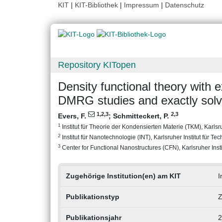
KIT
|
KIT-Bibliothek
|
Impressum
|
Datenschutz
Repository KITopen
Density functional theory with 
DMRG studies and exactly sol
1
,2
,3
2
,3
Evers, F.
;
Schmitteckert, P.
1
Institut für Theorie der Kondensierten Materie (TKM), Karlsru
2
Institut für Nanotechnologie (INT), Karlsruher Institut für Te
3
Center for Functional Nanostructures (CFN), Karlsruher Insti
Zugehörige Institution(en) am KIT
I
Publikationstyp
Z
Publikationsjahr
2