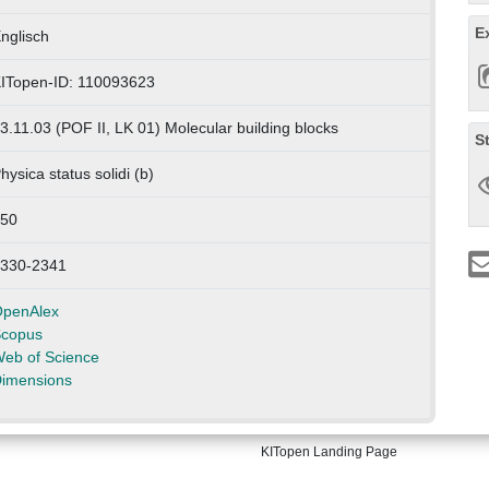
E
nglisch
ITopen-ID: 110093623
3.11.03 (POF II, LK 01) Molecular building blocks
S
hysica status solidi (b)
50
330-2341
penAlex
copus
eb of Science
imensions
KITopen Landing Page