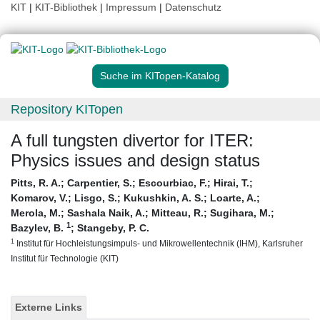
KIT
|
KIT-Bibliothek
|
Impressum
|
Datenschutz
Suche im KITopen-Katalog
Repository KITopen
A full tungsten divertor for ITER:
Physics issues and design status
Pitts, R. A.
;
Carpentier, S.
;
Escourbiac, F.
;
Hirai, T.
;
Komarov, V.
;
Lisgo, S.
;
Kukushkin, A. S.
;
Loarte, A.
;
Merola, M.
;
Sashala Naik, A.
;
Mitteau, R.
;
Sugihara, M.
;
1
Bazylev, B.
;
Stangeby, P. C.
1
Institut für Hochleistungsimpuls- und Mikrowellentechnik (IHM), Karlsruher
Institut für Technologie (KIT)
Externe Links