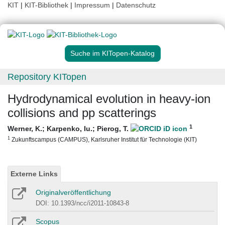
KIT
|
KIT-Bibliothek
|
Impressum
|
Datenschutz
Suche im KITopen-Katalog
Repository KITopen
Hydrodynamical evolution in heavy-ion
collisions and pp scatterings
1
Werner, K.
;
Karpenko, Iu.
;
Pierog, T.
1
Zukunftscampus (CAMPUS), Karlsruher Institut für Technologie (KIT)
Externe Links
Originalveröffentlichung
DOI: 10.1393/ncc/i2011-10843-8
Scopus