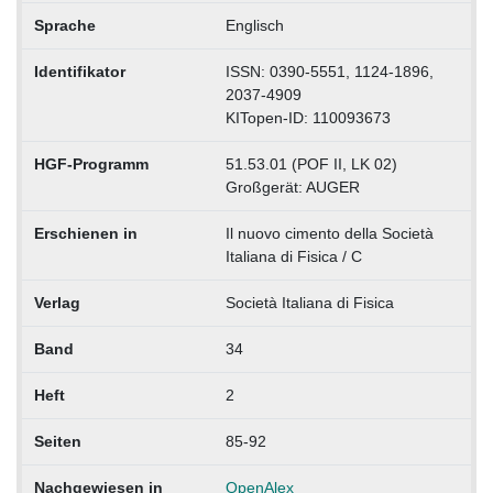
Sprache
Englisch
Identifikator
ISSN: 0390-5551, 1124-1896,
2037-4909
KITopen-ID: 110093673
HGF-Programm
51.53.01 (POF II, LK 02)
Großgerät: AUGER
Erschienen in
Il nuovo cimento della Società
Italiana di Fisica / C
Verlag
Società Italiana di Fisica
Band
34
Heft
2
Seiten
85-92
Nachgewiesen in
OpenAlex